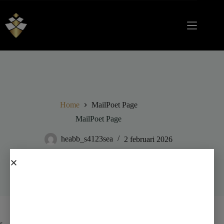
Home
MailPoet Page
MailPoet Page
heabb_s4123sea
2 februari 2026