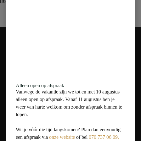
[mailpoet_page]
Contact
Adres:
Nieuweweg 81, 2685 AT Poeldijk
Telefoon:
070 – 737 06 09
Mail:
info@vanmarentegeltechniek.nl
Openingstijden
Alleen open op afspraak
Vanwege de vakantie zijn we tot en met 10 augustus
alleen open op afspraak. Vanaf 11 augustus ben je
Maandag: Gesloten
weer van harte welkom om zonder afspraak binnen te
Dinsdag t/m vrijdag: 11:00 - 17:00
Zaterdag: 10:00 - 17:00
lopen.
Zondag: Alleen op Afspraak
Wil je vóór die tijd langskomen? Plan dan eenvoudig
een afspraak via
onze website
of bel
070 737 06 09.