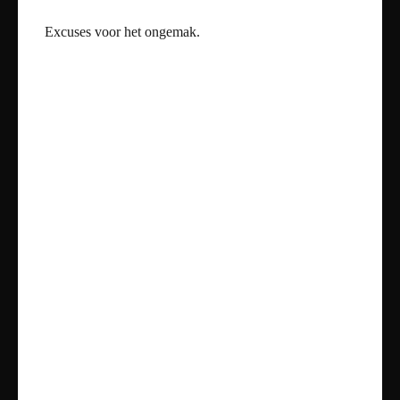
Onze Diensten
Excuses voor het ongemak.
Badkamers
Tegels
Sanitair
Toiletten
Vloeren