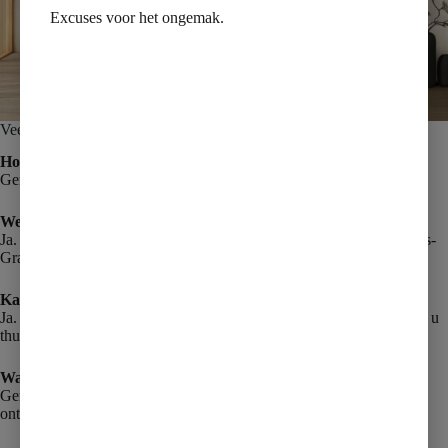
Excuses voor het ongemak.
Veelgestelde vragen
Hoe lang duurt een badkamerrenovatie in Westland?
Gemiddeld vijf tot acht werkdagen voor een volledige renovatie.
Werken jullie ook in Naaldwijk, Monster en ‘s-Gravenzande?
Ja. Wij werken door heel Westland: Poeldijk, Naaldwijk, Monster, ‘s-
Gravenzande, Wateringen, Maasdijk en Schipluiden.
Kan ik tegels én sanitair bij Van Maren kopen?
Ja. Alles in één, u kiest het in onze showroom, wij installeren het bij u
thuis.
Wat kost een badkamerrenovatie?
Gemiddeld 4.000 tot 9.000 euro voor een complete renovatie. U
ontvangt altijd een vaste offerte op maat.