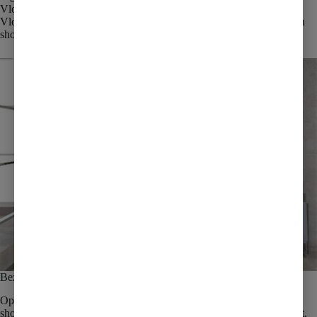
Vloerverwarming, comfortabel en energiezuinig
Vloer en wandtegels, klassiek, modern of industrieel, ruime keuze in
showroom
Bezoek onze showroom in Poeldijk
Op loopafstand van het centrum van Naaldwijk vindt u onze
showroom. U ziet honderden tegel en sanitaircombinaties in het echt.