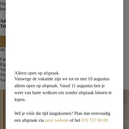
Onze adviseurs helpen u bij de keuze die past bij uw interieur en
budget.
Adres
: Nieuweweg 81, 2685 AT Poeldijk
Telefoon
: 070 737 0609
Contact
40 jaar vakmanschap in Westland
Familiebedrijf, 2e generatie, opgericht in Poeldijk
Eigen monteurs, geen externe onderaannemers
Vaste offerte, geen meerkosten achteraf
Alleen open op afspraak
Trustoo 8.9 en Google 4.7/5
Vanwege de vakantie zijn we tot en met 10 augustus
Volledig lokaal, showroom én montage in de eigen regio
alleen open op afspraak. Vanaf 11 augustus ben je
weer van harte welkom om zonder afspraak binnen te
lopen.
Wil je vóór die tijd langskomen? Plan dan eenvoudig
een afspraak via
onze website
of bel
070 737 06 09.