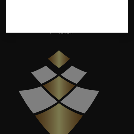
Badkamers
Tegels
Sanitair
Toiletten
Vloeren