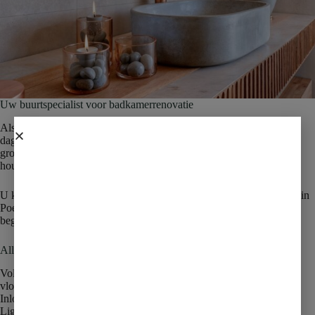
Uw buurtspecialist voor badkamerrenovatie
Als lokaal bedrijf kennen wij Westland op onze duim. Wij rijden
dagelijks door de gemeente voor renovaties bij particulieren. Geen
grote anonieme keten, maar een familiebedrijf dat zijn naam hoog
houdt in de eigen regio.
U kiest uw tegels en sanitair in onze showroom aan de Nieuweweg in
Poeldijk. Onze eigen monteurs installeren alles in uw woning. Van
begin tot eind één aanspreekpunt.
Alles voor uw nieuwe badkamer
Volledige badkamerrenovatie, sloopwerk, nieuwe tegels, sanitair,
vloerverwarming
Inloopdouche, modern, ruimtelijk, naar uw wens
Ligbad of vrijstaand bad, luxe afwerking in elke badkamerstijl