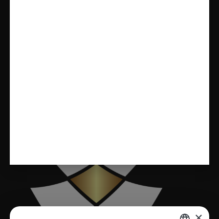
Onze Diensten
Badkamers
Tegels
Sanitair
Toiletten
Vloeren
×