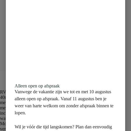
Beschrijving
Aanvullende informatie
Beoordelingen (0)
Alleen open op afspraak
Vanwege de vakantie zijn we tot en met 10 augustus
RVS 3e GENERATIE douchegoot (inclusief RVS rooster)
40mm zij-aansluiting
alleen open op afspraak. Vanaf 11 augustus ben je
met uitneembaar RVS waterslot
weer van harte welkom om zonder afspraak binnen te
met uitneembaar haarfilter
lopen.
inclusief verloopmof 40/50mm
waterdicht membraan meegeleverd
Mooi afgewerkte randen
Wil je vóór die tijd langskomen? Plan dan eenvoudig
verstelbare poten