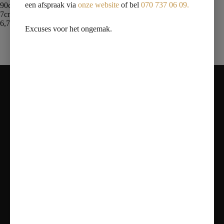
een afspraak via
onze website
of bel
070 737 06 09.
90cm lang
7cm breed
6,7cm inbouwdiepte
Excuses voor het ongemak.
Contact
Adres:
Nieuweweg 81, 2685 AT Poeldijk
Telefoon:
070 – 737 06 09
Mail:
info@vanmarentegeltechniek.nl
Openingstijden
Maandag: Gesloten
Dinsdag t/m vrijdag: 11:00 - 17:00
Zaterdag: 10:00 - 17:00
Zondag: Alleen op Afspraak