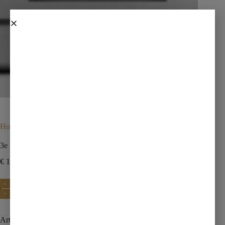
Home
Douches
Douchegoten met rooster
3e generatie douchegoot met flens en rooster 90 x 7 cm RVS
3e generatie douchegoot met flens en rooster 90 x 7 cm RVS
€
115,00
€
161,00
incl. btw
Toevoegen aan winkelwagen
Artikelnummer:
33.4172
Categorie:
Douchegoten met rooster