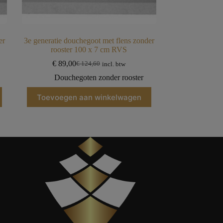
er
3e generatie douchegoot met flens zonder
rooster 100 x 7 cm RVS
€
89,00
€
124,60
incl. btw
Douchegoten zonder rooster
Toevoegen aan winkelwagen