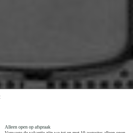
Alleen open op afspraak
Vanwege de vakantie zijn we tot en met 10 augustus alleen open