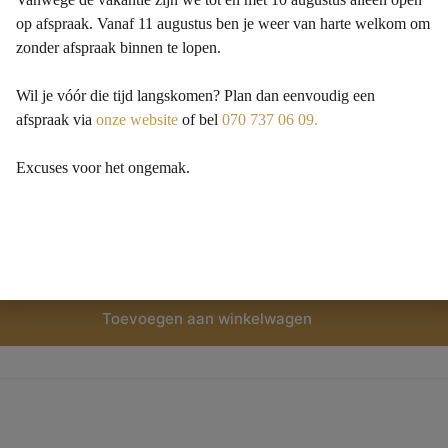
op afspraak. Vanaf 11 augustus ben je weer van harte welkom om
zonder afspraak binnen te lopen.
Wil je vóór die tijd langskomen? Plan dan eenvoudig een
afspraak via
onze website
of bel
070 737 06 09.
Excuses voor het ongemak.
uchegoot met flens zonder rooster 50 x 7 cm RVS
Toevoegen aan winkelwagen