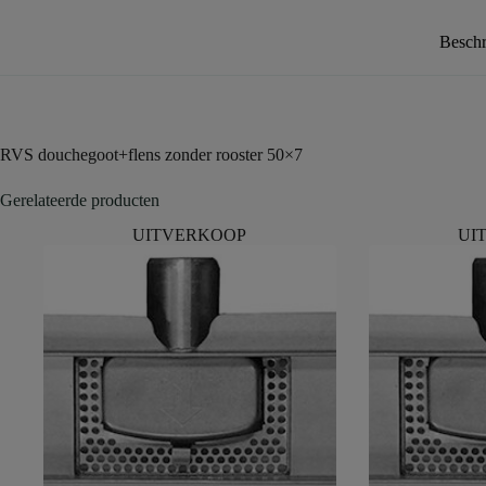
Beschr
RVS douchegoot+flens zonder rooster 50×7
Gerelateerde producten
UITVERKOOP
UI