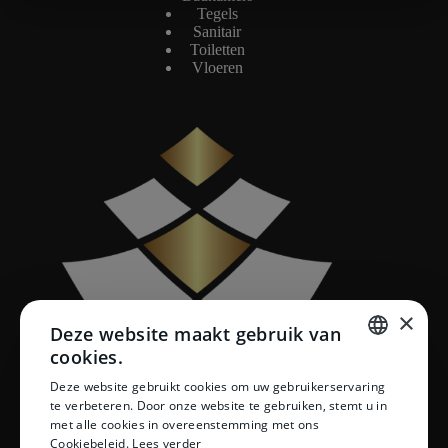
Tegels
Sanitair
Toiletten
Vloeren
×
Deze website maakt gebruik van
cookies.
DUTCH
Deze website gebruikt cookies om uw gebruikerservaring
te verbeteren. Door onze website te gebruiken, stemt u in
DUTCH
met alle cookies in overeenstemming met ons
Cookiebeleid.
Lees verder