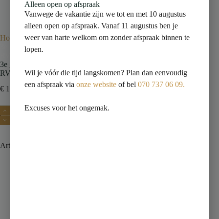
Alleen open op afspraak
Vanwege de vakantie zijn we tot en met 10 augustus
alleen open op afspraak. Vanaf 11 augustus ben je
weer van harte welkom om zonder afspraak binnen te
Home
Douches
Douchegoten met rooster
3e generatie douchegoot met muurflens en rooster 70 x 7 cm
lopen.
RVS
3e generatie douchegoot met muurflens en rooster 70 x 7 cm
Wil je vóór die tijd langskomen? Plan dan eenvoudig
RVS
een afspraak via
onze website
of bel
070 737 06 09.
€
115,00
€
161,00
incl. btw
Excuses voor het ongemak.
Toevoegen aan winkelwagen
Artikelnummer:
33.4175
Categorie:
Douchegoten met rooster
Beschrijving