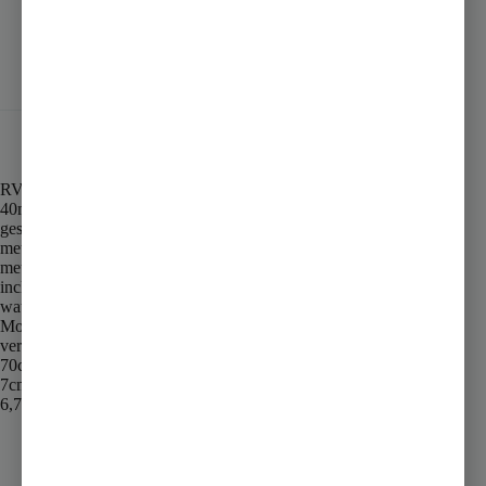
Aanvullende informatie
Beoordelingen (0)
RVS 3e GENERATIE douchegoot (inclusief RVS rooster)
40mm zij-aansluiting
geschikt voor muurmontage
met uitneembaar RVS waterslot
met uitneembaar haarfilter
inclusief verloopmof 40/50mm
waterdicht membraan meegeleverd
Mooi afgewerkte randen
verstelbare poten
70cm lang
7cm breed
6,7cm inbouwdiepte