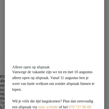
Beschrijving
Aanvullende informatie
Beoordelingen (0)
Alleen open op afspraak
Vanwege de vakantie zijn we tot en met 10 augustus
RVS 3e GENERATIE douchegoot (inclusief RVS rooster)
alleen open op afspraak. Vanaf 11 augustus ben je
40mm zij-aansluiting
weer van harte welkom om zonder afspraak binnen te
met uitneembaar waterslot
lopen.
inclusief verloopmof 40/50mm
Mooi afgewerkte randen
80cm lang
Wil je vóór die tijd langskomen? Plan dan eenvoudig
7cm breed
een afspraak via
onze website
of bel
070 737 06 09.
6,7cm inbouwdiepte