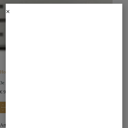
Home
Douches
Douchegoten met rooster
3e generatie douchegoot met rooster 80 x 7 cm RVS
3e generatie douchegoot met rooster 80 x 7 cm RVS
€
95,00
€
133,00
incl. btw
Toevoegen aan winkelwagen
Artikelnummer:
33.4161
Categorie:
Douchegoten met rooster