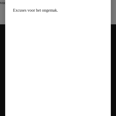
voorzien van een uitneembaar haarfilter
Excuses voor het ongemak.
Contact
Adres:
Nieuweweg 81, 2685 AT Poeldijk
Telefoon:
070 – 737 06 09
Mail:
info@vanmarentegeltechniek.nl
Openingstijden
Maandag: Gesloten
Dinsdag t/m vrijdag: 11:00 - 17:00
Zaterdag: 10:00 - 17:00
Zondag: Alleen op Afspraak