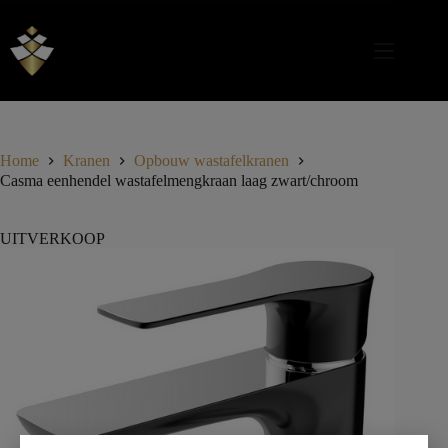
Home
Kranen
Opbouw wastafelkranen
Casma eenhendel wastafelmengkraan laag zwart/chroom
UITVERKOOP