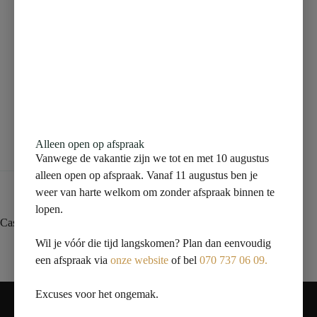
Beschrijving
Aanvullende informatie
Alleen open op afspraak
Beoordelingen (0)
Vanwege de vakantie zijn we tot en met 10 augustus
alleen open op afspraak. Vanaf 11 augustus ben je
weer van harte welkom om zonder afspraak binnen te
lopen.
Casma éénhendel-wastafelmengkraan laag zwart/chroom
Wil je vóór die tijd langskomen? Plan dan eenvoudig
een afspraak via
onze website
of bel
070 737 06 09.
Contact
Excuses voor het ongemak.