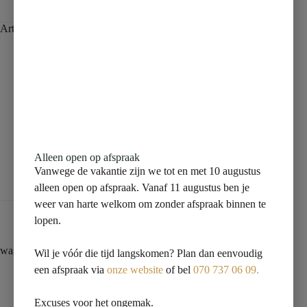
Artikelnummer:
38.4016
Categorie:
Meubelwastafels
Beschrijving
Aanvullende informatie
Alleen open op afspraak
Vanwege de vakantie zijn we tot en met 10 augustus
Beoordelingen (0)
alleen open op afspraak. Vanaf 11 augustus ben je
weer van harte welkom om zonder afspraak binnen te
lopen.
wastafel 100cmx36cm één kraangat wit
Wil je vóór die tijd langskomen? Plan dan eenvoudig
een afspraak via
onze website
of bel
070 737 06 09.
Excuses voor het ongemak.