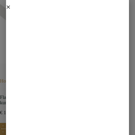
Home
Wastafels
Meubelwastafels
Flag wastafel enkel met 1 kraangat 100x36x4 cm
kunstmarmer glans wit
Flag wastafel enkel met 1 kraangat 100x36x4 cm
kunstmarmer glans wit
€
189,00
€
264,60
incl. btw
Toevoegen aan winkelwagen