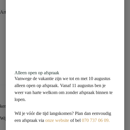
Artikelnummer:
39.3807
Categorie:
Meubelwastafels
Beschrijving
Aanvullende informatie
Alleen open op afspraak
Beoordelingen (0)
Vanwege de vakantie zijn we tot en met 10 augustus
alleen open op afspraak. Vanaf 11 augustus ben je
weer van harte welkom om zonder afspraak binnen te
lopen.
keramische dubbele meubelwastafel 120×46 zonder kraangaten
Wil je vóór die tijd langskomen? Plan dan eenvoudig
Wij accepteren een afwijking van 2% bij keramiek.
een afspraak via
onze website
of bel
070 737 06 09.