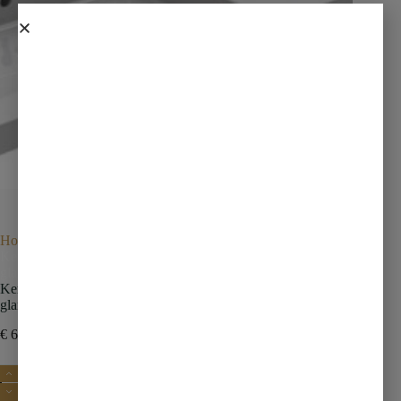
Home
Wastafels
Meubelwastafels
Kera wastafel dubbel zonder kraangat 120x46x5 cm keramiek
glans wit
Kera wastafel dubbel zonder kraangat 120x46x5 cm keramiek
glans wit
€
639,00
€
894,60
incl. btw
Toevoegen aan winkelwagen