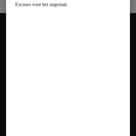
Excuses voor het ongemak.
Contact
Adres:
Nieuweweg 81, 2685 AT Poeldijk
Telefoon:
070 – 737 06 09
Mail:
info@vanmarentegeltechniek.nl
Openingstijden
Maandag: Gesloten
Dinsdag t/m vrijdag: 11:00 - 17:00
Zaterdag: 10:00 - 17:00
Zondag: Alleen op Afspraak
Onze Diensten