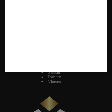
Openingstijden
Maandag: Gesloten
Dinsdag t/m vrijdag: 11:00 - 17:00
Zaterdag: 10:00 - 17:00
Zondag: Alleen op Afspraak
Onze Diensten
Badkamers
Tegels
Sanitair
Toiletten
Vloeren