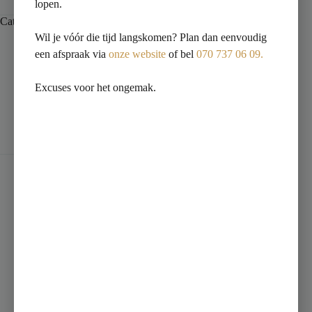
lopen.
Categorie:
Marbles
Wil je vóór die tijd langskomen? Plan dan eenvoudig
een afspraak via
onze website
of bel
070 737 06 09.
Excuses voor het ongemak.
Beschrijving
Beoordelingen (0)
Artikelnummer: 001200KK
Omschrijving: VLT 600X600 KK-1200 CREME SPH 1E
Artikelnummer leverancier: KK120018
EAN nummer: 8710783294832
Fabrikant: Sphinx
Serie: NATUREL
Categorie: Vloertegels
Kleur: Wit mat
Formaat (L x B): 598mm x 598mm (0.36 m2)