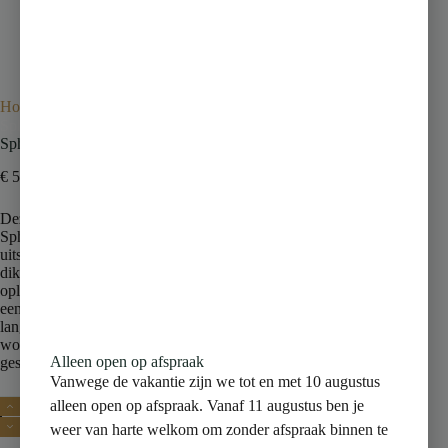
Home
Tegels
Marbles
Sphinx Naturel Wit Mat 60×60 cm
Sphinx Naturel Wit Mat 60×60 cm
€
58,25
incl. btw
Deze hoogwaardige witte matte tegel uit de Naturel-serie van
Sphinx is perfect voor vloeren die een frisse en tijdloze
uitstraling vereisen. Met een formaat van 598×598 mm en een
dikte van 9,5 mm biedt deze tegel een duurzame en elegante
oplossing. De tegel heeft een hoge slijtvastheid (klasse 5) en
een antislipwaarde (R10B), wat zorgt voor veiligheid en
langdurig gebruik. Ideaal voor diverse toepassingen in zowel
woon- als commerciële ruimtes. Verkrijgbaar per volle doos,
Alleen open op afspraak
geschikt voor grotere projecten.
Vanwege de vakantie zijn we tot en met 10 augustus
alleen open op afspraak. Vanaf 11 augustus ben je
Toevoegen aan winkelwagen
weer van harte welkom om zonder afspraak binnen te