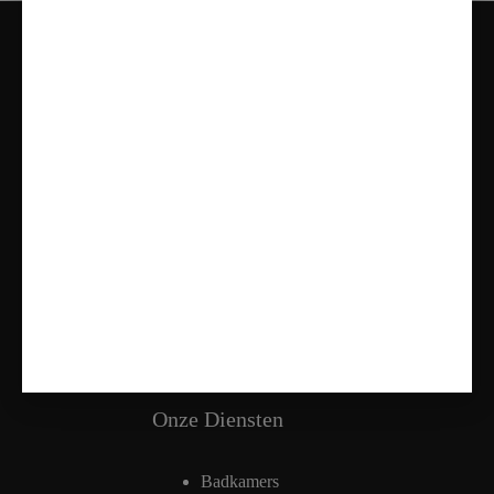
Contact
Adres:
Nieuweweg 81, 2685 AT Poeldijk
Telefoon:
070 – 737 06 09
Mail:
info@vanmarentegeltechniek.nl
Openingstijden
Maandag: Gesloten
Dinsdag t/m vrijdag: 11:00 - 17:00
Zaterdag: 10:00 - 17:00
Zondag: Alleen op Afspraak
Onze Diensten
Badkamers