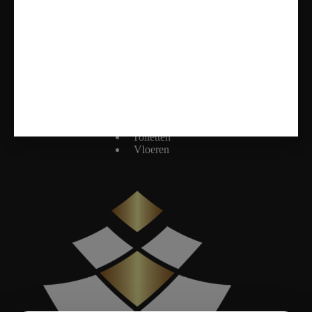
Onze Diensten
Badkamers
Tegels
Sanitair
Toiletten
Vloeren