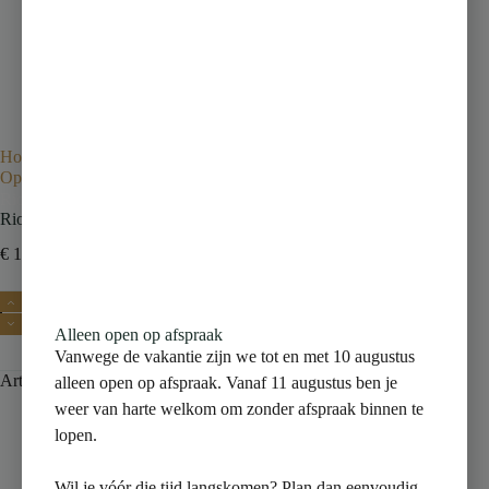
Home
Kranen
Douchekranen
Opbouw douchekranen
Rio thermostatische douchemengkraan 12 cm chroom
Rio thermostatische douchemengkraan 12 cm chroom
€
119,00
€
166,60
incl. btw
Toevoegen aan winkelwagen
Alleen open op afspraak
Vanwege de vakantie zijn we tot en met 10 augustus
Artikelnummer:
29.3920
Categorie:
Opbouw douchekranen
alleen open op afspraak. Vanaf 11 augustus ben je
weer van harte welkom om zonder afspraak binnen te
lopen.
Wil je vóór die tijd langskomen? Plan dan eenvoudig