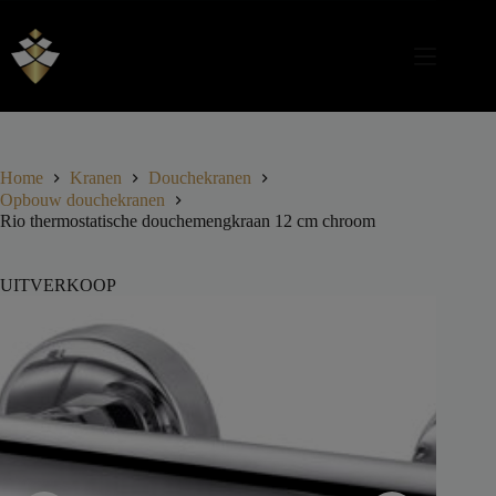
Home
Kranen
Douchekranen
Opbouw douchekranen
Rio thermostatische douchemengkraan 12 cm chroom
UITVERKOOP