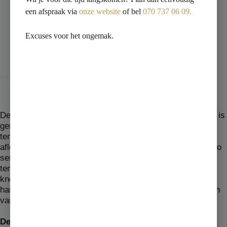
Beschrijving
een afspraak via
onze website
of bel
070 737 06 09.
Aanvullende informatie
Excuses voor het ongemak.
Beoordelingen (0)
Deze thermostatische douchemengkraan van Wiesbaden is
gemaakt van messing en heeft een chroom kleur. De
temperatuur kunt u eenvoudig op de kraan instellen en
aflezen. De thermostatische douchemengkranen uit de Rio
serie hebben een temperatuurblokkering bij 38°C. Om de
temperatuur van het water verder te verhogen moet u de
knop van de temperatuurblokkering indrukken. De
hartafstand (de maat die gemeten wordt vanuit het midden
van de aansluiting) is 12 cm.
De kraan ontkalken