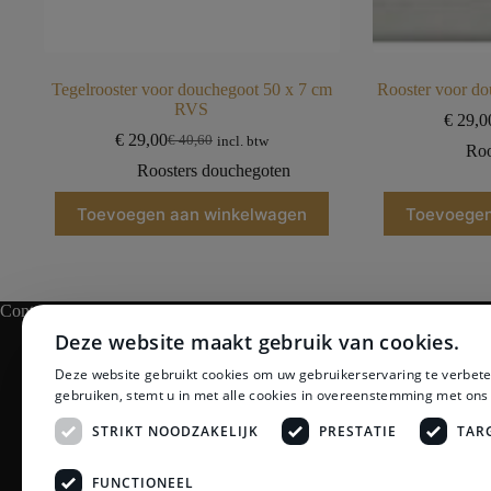
Tegelrooster voor douchegoot 50 x 7 cm
Rooster voor d
RVS
€
29,0
€
29,00
€
40,60
incl. btw
Roo
Roosters douchegoten
Toevoegen aan winkelwagen
Toevoegen
Contact
Openingstijden
Deze website maakt gebruik van cookies.
Adres:
Nieuweweg 81, 2685 AT
Maandag: Ges
Deze website gebruikt cookies om uw gebruikerservaring te verbete
Poeldijk
Dinsdag t/m vr
gebruiken, stemt u in met alle cookies in overeenstemming met ons
Telefoon:
070 – 737 06 09
Zaterdag: 10:0
Mail:
info@vanmarentegeltechniek.
Zondag: Allee
STRIKT NOODZAKELIJK
PRESTATIE
TAR
nl
FUNCTIONEEL