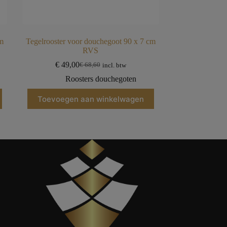
m
Tegelrooster voor douchegoot 90 x 7 cm
RVS
€
49,00
€
68,60
incl. btw
Roosters douchegoten
Toevoegen aan winkelwagen