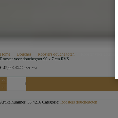
Home
Douches
Roosters douchegoten
Rooster voor douche
Rooster voor douchegoot 90 x 7 cm RVS
€
45,00
€
63,00
incl. btw
Artikelnummer:
33.4216
Categorie:
Roosters douchegoten