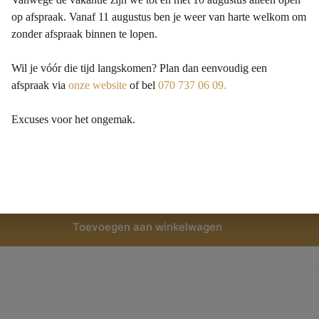
op afspraak. Vanaf 11 augustus ben je weer van harte welkom om
zonder afspraak binnen te lopen.
Wil je vóór die tijd langskomen? Plan dan eenvoudig een
afspraak via
onze website
of bel
070 737 06 09.
Excuses voor het ongemak.
goot 90 x 7 cm RVS
Toevoegen aan winkelwagen