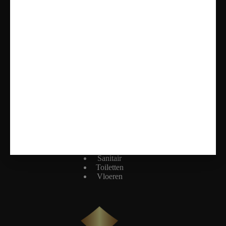
Openingstijden
Maandag: Gesloten
Dinsdag t/m vrijdag: 11:00 - 17:00
Zaterdag: 10:00 - 17:00
Zondag: Alleen op Afspraak
Onze Diensten
Badkamers
Tegels
Sanitair
Toiletten
Vloeren