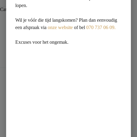
lopen.
Categorie:
Basilica
Wil je vóór die tijd langskomen? Plan dan eenvoudig
een afspraak via
onze website
of bel
070 737 06 09.
Beschrijving
Excuses voor het ongemak.
Beoordelingen (0)
Artikelnummer: 008110KU
Omschrijving: VLT 600X600 KU-8110 L.GREY SPH 1E
Artnr. leverancier: KU81101
EAN nummer: 8710783294955
Fabrikant: Sphinx
Serie: Basilica
Categorie: Vloertegels
Kleur: Grijs mat
Formaat (L x B): 598mm x 598mm (0.36 m2)