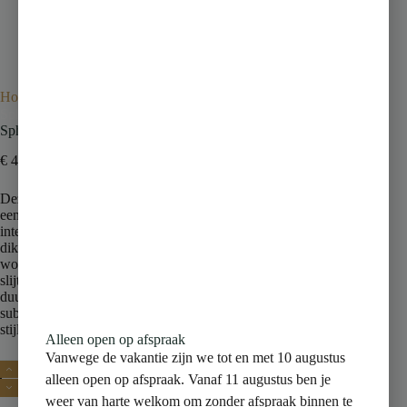
Home
Tegels
Basilica
Sphinx Basilica Grijs Mat 60×60 cm
Sphinx Basilica Grijs Mat 60×60 cm
€
44,95
incl. btw
Deze grijze matte tegel uit de Basilica-serie van Sphinx biedt
een moderne en rustige basis voor uiteenlopende
interieurstijlen. Met een formaat van 598×598 mm en een
dikte van 9 mm is deze tegel geschikt voor zowel
woonruimtes als commerciële toepassingen. De hoge
slijtvastheid (klasse 5) en antislipwaarde R10A zorgen voor
duurzaamheid en veiligheid in dagelijks gebruik. Dankzij de
subtiele, egale uitstraling vormt deze tegel een tijdloze en
stijlvolle vloeroplossing. Leverbaar per volle doos.
Alleen open op afspraak
Vanwege de vakantie zijn we tot en met 10 augustus
Toevoegen aan winkelwagen
alleen open op afspraak. Vanaf 11 augustus ben je
weer van harte welkom om zonder afspraak binnen te