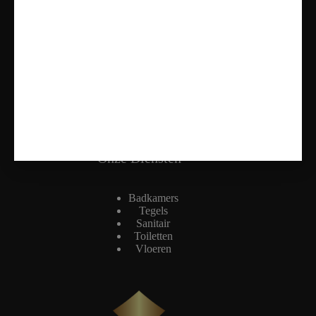
Openingstijden
Maandag: Gesloten
Dinsdag t/m vrijdag: 11:00 - 17:00
Zaterdag: 10:00 - 17:00
Zondag: Alleen op Afspraak
Onze Diensten
Badkamers
Tegels
Sanitair
Toiletten
Vloeren