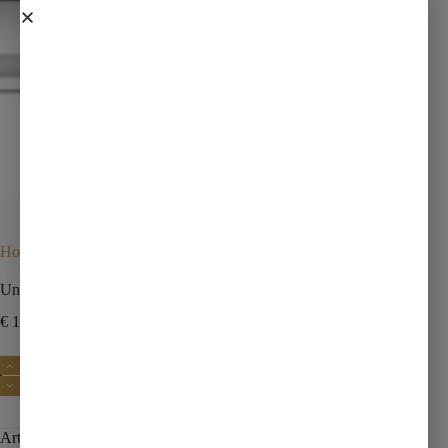
Home
Wastafels
Sifons wastafels
UniMatch sifon verlengbuis 20 cm met kraag chroom
UniMatch sifon verlengbuis 20 cm met kraag chroom
€
12,95
€
18,13
incl. btw
Toevoegen aan winkelwagen
Artikelnummer:
33.3954
Categorie:
Sifons wastafels