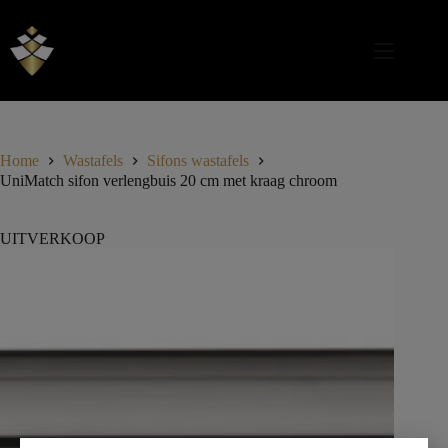
Home
Wastafels
Sifons wastafels
UniMatch sifon verlengbuis 20 cm met kraag chroom
UITVERKOOP