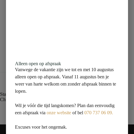
Beschrijving
Aanvullende informatie
Beoordelingen (0)
Alleen open op afspraak
Vanwege de vakantie zijn we tot en met 10 augustus
alleen open op afspraak. Vanaf 11 augustus ben je
weer van harte welkom om zonder afspraak binnen te
lopen.
Star sifon verlengbuis 20 cm met kraag chroom
Chroom sifon-verlengbuis 20cm met kraag
Wil je vóór die tijd langskomen? Plan dan eenvoudig
een afspraak via
onze website
of bel
070 737 06 09.
Excuses voor het ongemak.
Contact