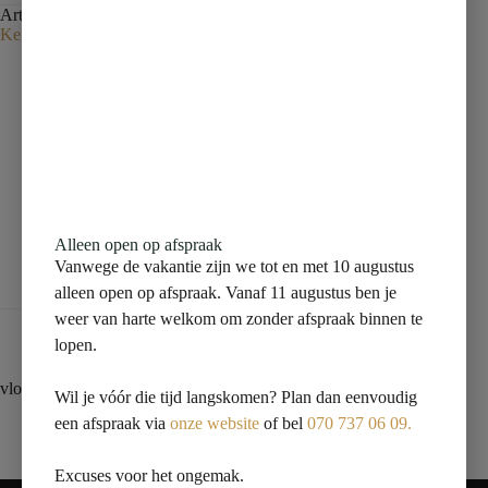
Artikelnummer:
150009600
Categorie:
vloertegel
Tag:
Kernassortiment zonder voorraa
Beschrijving
Aanvullende informatie
Alleen open op afspraak
Vanwege de vakantie zijn we tot en met 10 augustus
Beoordelingen (0)
alleen open op afspraak. Vanaf 11 augustus ben je
weer van harte welkom om zonder afspraak binnen te
lopen.
vloertegel 120×120 wit grijs marmer glossy 6 mm
Wil je vóór die tijd langskomen? Plan dan eenvoudig
een afspraak via
onze website
of bel
070 737 06 09.
Excuses voor het ongemak.