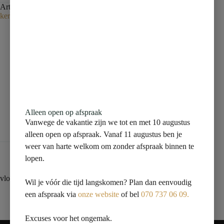
Artikelnummer:
150006550
Categorie:
vloertegel
Tag:
Niet-
kernassortiment zonder vo
Beschrijving
Aanvullende informatie
Alleen open op afspraak
Vanwege de vakantie zijn we tot en met 10 augustus
Beoordelingen (0)
alleen open op afspraak. Vanaf 11 augustus ben je
weer van harte welkom om zonder afspraak binnen te
lopen.
vloertegel 60×60 greige marmer
Wil je vóór die tijd langskomen? Plan dan eenvoudig
een afspraak via
onze website
of bel
070 737 06 09.
Excuses voor het ongemak.