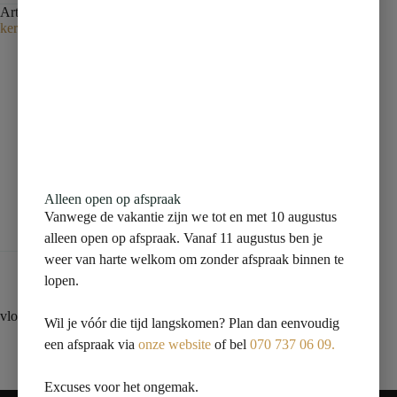
Artikelnummer:
150009301
Categorie:
vloertegel
Tag:
Niet-
kernassortiment zonder vo
Beschrijving
Aanvullende informatie
Alleen open op afspraak
Vanwege de vakantie zijn we tot en met 10 augustus
Beoordelingen (0)
alleen open op afspraak. Vanaf 11 augustus ben je
weer van harte welkom om zonder afspraak binnen te
lopen.
vloertegel 60×60 grijs terrazzo
Wil je vóór die tijd langskomen? Plan dan eenvoudig
een afspraak via
onze website
of bel
070 737 06 09.
Excuses voor het ongemak.