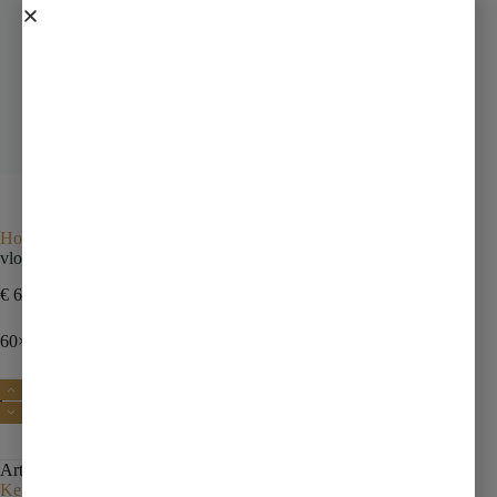
Home
Tegels
vloertegel
vloertegel 60×60 lichtgrijs
vloertegel 60×60 lichtgrijs
€
64,50
incl. btw
60×60 materials sable rect
Toevoegen aan winkelwagen
Artikelnummer:
150006000
Categorie:
vloertegel
Tag:
Kernassortiment op voorraad