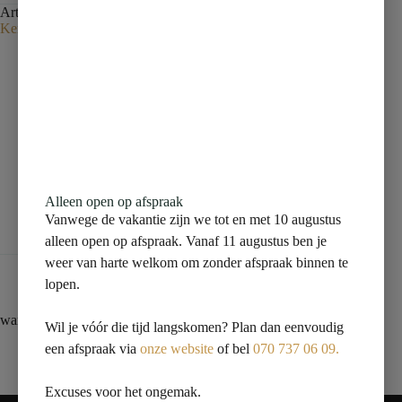
Artikelnummer:
150009712
Categorie:
vloertegel
Tag:
Kernassortiment zonder voorraa
Beschrijving
Aanvullende informatie
Alleen open op afspraak
Vanwege de vakantie zijn we tot en met 10 augustus
Beoordelingen (0)
alleen open op afspraak. Vanaf 11 augustus ben je
weer van harte welkom om zonder afspraak binnen te
lopen.
wandtegel 120×240 bruin marmer glossy
Wil je vóór die tijd langskomen? Plan dan eenvoudig
een afspraak via
onze website
of bel
070 737 06 09.
Excuses voor het ongemak.