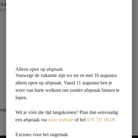
Artikelnummer:
150005907
Categorie:
vloertegel
Tag:
Niet-
kernassortiment zonder vo
Beschrijving
Aanvullende informatie
Alleen open op afspraak
Vanwege de vakantie zijn we tot en met 10 augustus
Beoordelingen (0)
alleen open op afspraak. Vanaf 11 augustus ben je
weer van harte welkom om zonder afspraak binnen te
lopen.
vloertegel 160×320 bruin marmer glossy
Wil je vóór die tijd langskomen? Plan dan eenvoudig
een afspraak via
onze website
of bel
070 737 06 09.
Excuses voor het ongemak.