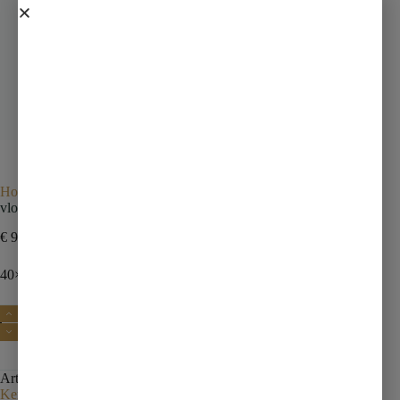
Home
Tegels
vloertegel
vloertegel 40×80 lichtgrijs
vloertegel 40×80 lichtgrijs
€
90,00
incl. btw
40×80 materials sable rect
Toevoegen aan winkelwagen
Artikelnummer:
150006020
Categorie:
vloertegel
Tag:
Kernassortiment zonder voorraa