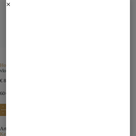
Home
Tegels
vloertegel
vloertegel 60×120 lichtgrijs
vloertegel 60×120 lichtgrijs
€
85,50
incl. btw
60×120 materials sable rect
Toevoegen aan winkelwagen
Artikelnummer:
150006050
Categorie:
vloertegel
Tag:
Kernassortiment zonder voorraa